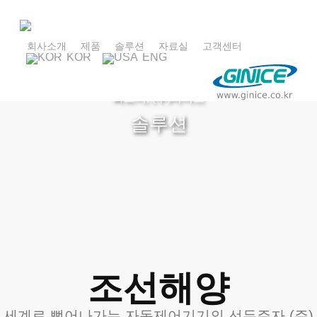
Skip
to
main
회사소개
제품
솔루션
자료실
고객센터
KOR
ENG
content
최고의 품질로 고객의 신뢰를 이어가는 비즈니스
파트너, (주)지니스
솔루션
조선해양
세계로 뻗어나가는 자동제어기기의 선두주자 (주)