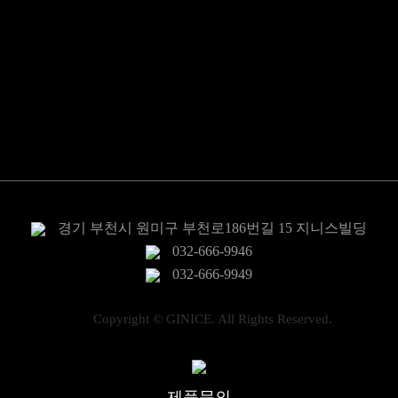
전동식 밸브 구동기
공압식 밸브 구동기
밸브
센서/지시계
전력제어
경기 부천시 원미구 부천로186번길 15 지니스빌딩
032-666-9946
032-666-9949
Copyright © GINICE. All Rights Reserved.
제품문의