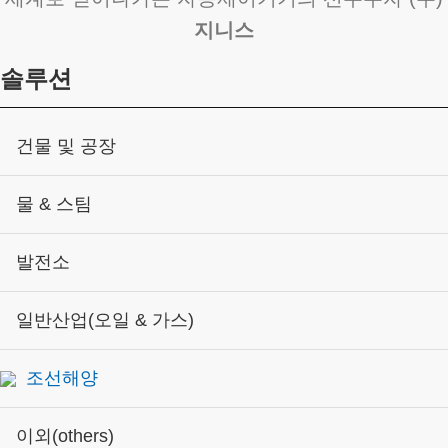
지니스
솔루션
건물 및 공장
물 & 스팀
발전소
일반산업(오일 & 가스)
조선해양
이외(others)