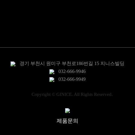
공압식 밸브 구동기
밸브
센서/지시계
전력제어
경기 부천시 원미구 부천로186번길 15 지니스빌딩
032-666-9946
032-666-9949
Copyright © GINICE. All Rights Reserved.
제품문의