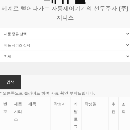
세계로 뻗어나가는 자동제어기기의 선두주자
(주)
지니스
검색
* 오른쪽으로 슬라이드 하여 자료 확인 부탁드립니다.
번
제품
제목
작성자
카
작성일
추
조
호
시리
달
천
회
즈
로
그