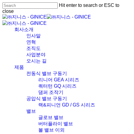
Skip
Hit enter to search or ESC to
to
close
main
Close
content
Search
Menu
회사소개
인사말
연혁
조직도
사업분야
오시는 길
제품
전동식 밸브 구동기
리니어 GEA 시리즈
쿼터턴 GQ 시리즈
댐퍼 조작기
공압식 밸브 구동기
랙&피니언 GD / GS 시리즈
밸브
글로브 밸브
버터플라이 밸브
볼 밸브 이외