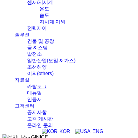
센서/지시계
온도
습도
지시계 이외
전력제어
솔루션
건물 및 공장
물 & 스팀
발전소
일반산업(오일 & 가스)
조선해양
이외(others)
자료실
카탈로그
매뉴얼
인증서
고객센터
공지사항
고객 게시판
온라인 문의
KOR
ENG