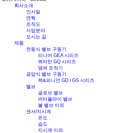
회사소개
인사말
연혁
조직도
사업분야
오시는 길
제품
전동식 밸브 구동기
리니어 GEA 시리즈
쿼터턴 GQ 시리즈
댐퍼 조작기
공압식 밸브 구동기
랙&피니언 GD / GS 시리즈
밸브
글로브 밸브
버터플라이 밸브
볼 밸브 이외
센서/지시계
온도
습도
지시계 이외