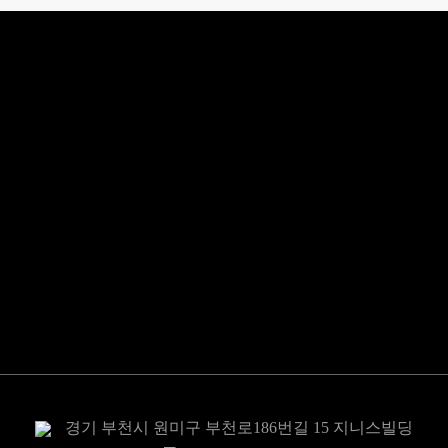
전동식 밸브 구동기
공압식 밸브 구동기
밸브
센서/지시계
전력제어
경기 부천시 원미구 부천로186번길 15 지니스빌딩