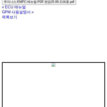
주지니스-EMPC-매뉴얼-PDF-편집25.09.11최종.pdf
«
ECU 매뉴얼
GPM 사용설명서
»
목록보기
전동식 밸브 구동기
공압식 밸브 구동기
밸브
센서/지시계