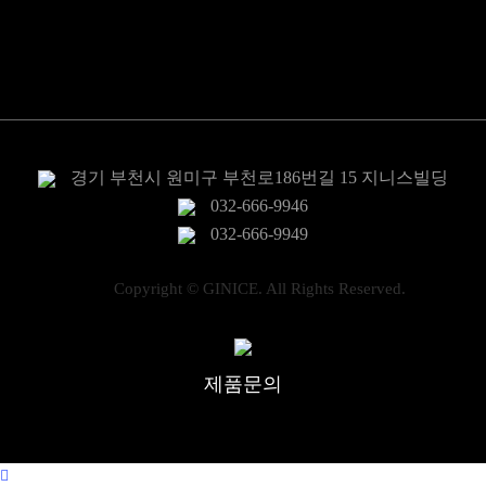
밸브
센서/지시계
전력제어
경기 부천시 원미구 부천로186번길 15 지니스빌딩
032-666-9946
032-666-9949
Copyright © GINICE. All Rights Reserved.
제품문의