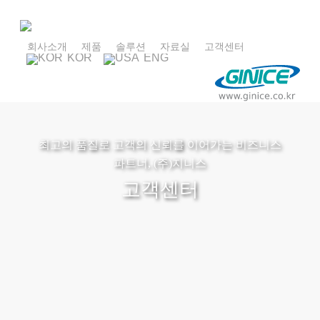
Skip
to
main
회사소개
제품
솔루션
자료실
고객센터
KOR
ENG
content
최고의 품질로 고객의 신뢰를 이어가는 비즈니스
파트너, (주)지니스
고객센터