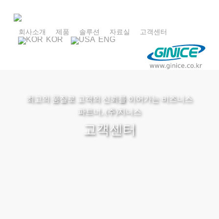
Skip
to
main
회사소개
제품
솔루션
자료실
고객센터
KOR
ENG
content
최고의 품질로 고객의 신뢰를 이어가는 비즈니스
파트너, (주)지니스
고객센터