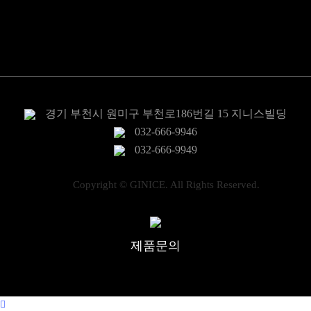
밸브
센서/지시계
전력제어
경기 부천시 원미구 부천로186번길 15 지니스빌딩
032-666-9946
032-666-9949
Copyright © GINICE. All Rights Reserved.
제품문의